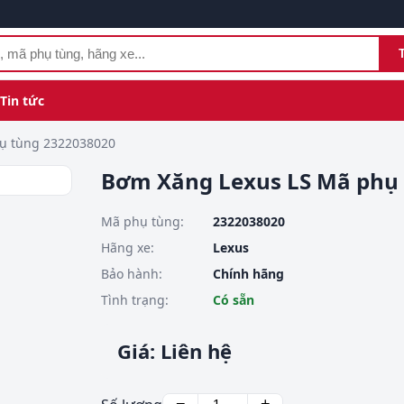
Tin tức
̣ tùng 2322038020
Bơm Xăng Lexus LS Mã phụ
Mã phụ tùng:
2322038020
Hãng xe:
Lexus
Bảo hành:
Chính hãng
Tình trạng:
Có sẵn
Giá: Liên hệ