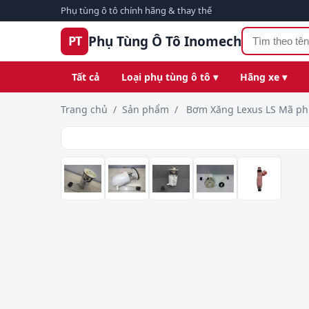
Phụ tùng ô tô chính hãng & thay thế
Phụ Tùng Ô Tô Inomech
PT
Tất cả
Loại phụ tùng ô tô ▾
Hãng xe ▾
Trang chủ
/
Sản phẩm
/
Bơm Xăng Lexus LS Mã phu