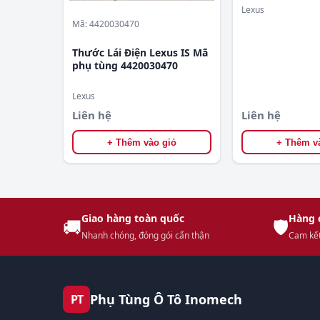
Lexus
Mã: 4420030470
Thước Lái Điện Lexus IS Mã
phụ tùng 4420030470
Lexus
Liên hệ
Liên hệ
+ Thêm vào giỏ
+ Thêm v
Giao hàng toàn quốc
Hàng 
🚚
🛡️
Nhanh chóng, đóng gói cẩn thận
Cam kết
Phụ Tùng Ô Tô Inomech
PT