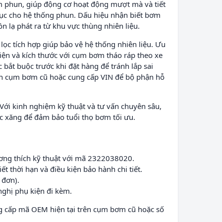
m phun, giúp động cơ hoạt động mượt mà và tiết
 tục cho hệ thống phun. Dấu hiệu nhận biết bơm
n lạ phát ra từ khu vực thùng nhiên liệu.
ọc tích hợp giúp bảo vệ hệ thống nhiên liệu. Ưu
điện và kích thước với cụm bơm tháo ráp theo xe
bắt buộc trước khi đặt hàng để tránh lắp sai
ên cụm bơm cũ hoặc cung cấp VIN để bộ phận hỗ
Với kinh nghiệm kỹ thuật và tư vấn chuyên sâu,
c xăng để đảm bảo tuổi thọ bơm tối ưu.
ơng thích kỹ thuật với mã 2322038020.
 thời hạn và điều kiện bảo hành chi tiết.
 đơn).
ghị phụ kiện đi kèm.
g cấp mã OEM hiện tại trên cụm bơm cũ hoặc số