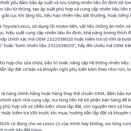
iết yếu đảm bảo áp suất và lưu lượng nhiên liệu ổn định tới ki
 liệu từ thùng, tạo áp suất phù hợp và cung cấp nhiên liệu liên
ật cục khi tăng tốc, tiêu hao nhiên liệu bất thường, hoặc tiếng ồ
Toyota/Lexus, sử dụng lõi motor bền, vật liệu chống ăn mòn và l
tục, hiệu suất cung cấp nhiên liệu ổn định, khả năng tương thích 
 khớp chính xác mã OEM 2322038020 hoặc kiểm tra số VIN là bước 
S” hoặc “bơm nhiên liệu 2322038020”, hãy đối chiếu mã OEM tr
ù hợp cho sửa chữa, bảo trì hoặc nâng cấp hệ thống nhiên liệu. 
ẫn lắp đặt cơ bản và khuyến nghị phụ kiện kèm theo như ron, lọ
là hàng chính hãng hoặc hàng thay thế chuẩn OEM, đảm bảo tư
nh sách nhà cung cấp; vui lòng liên hệ bộ phận bán hàng để biết
 phù hợp với xe (điều kiện: chưa lắp đặt, còn nguyên tem và hóa
hoặc kiểm tra VIN trước khi mua; hướng dẫn lắp đặt và khuyến n
20 có đúng cho xe Lexus LS của mình hay không, vui lòng cun
h trước khi đặt hàng.