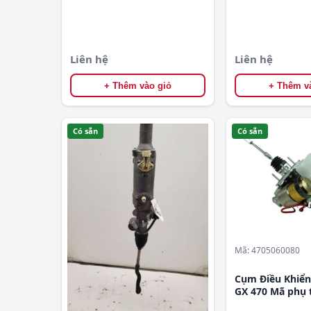
Liên hệ
Liên hệ
+ Thêm vào giỏ
+ Thêm v
Có sẵn
Có sẵn
Mã: 4705060080
Cụm Điều Khiển
GX 470 Mã phụ 
4705060080