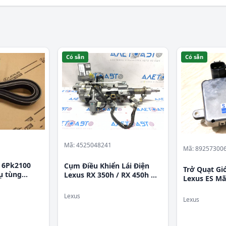
Có sẵn
Có sẵn
Mã: 4525048241
Mã: 89257300
 6Pk2100
Cụm Điều Khiển Lái Điện
Trở Quạt Gi
̣ tùng
Lexus RX 350h / RX 450h Mã
Lexus ES Mã
phụ tùng 4525048241
8925730060
Lexus
Lexus