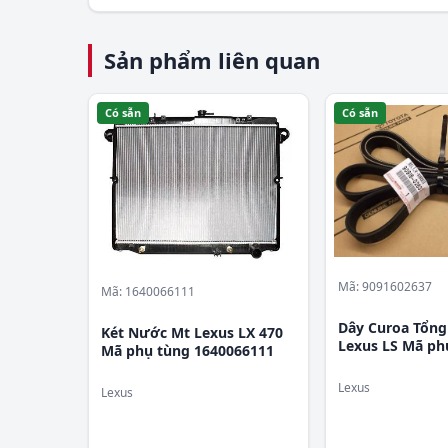
Sản phẩm liên quan
Có sẵn
Có sẵn
Mã: 9091602637
Mã: 1640066111
Dây Curoa Tổng
Két Nước Mt Lexus LX 470
Lexus LS Mã phu
Mã phụ tùng 1640066111
9091602637
Lexus
Lexus