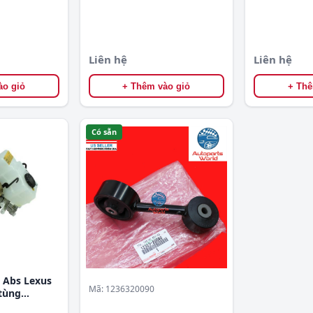
Liên hệ
Liên hệ
ào giỏ
+ Thêm vào giỏ
+ Thê
Có sẵn
 Abs Lexus
Mã: 1236320090
tùng