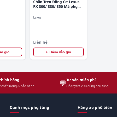
Chân Treo Động Cơ Lexus
RX 300/ 330/ 350 Mã phụ
tùng 1236320090
Lexus
Liên hệ
ào giỏ
+ Thêm vào giỏ
chính hãng
Tư vấn miễn phí
💬
 chất lượng & bảo hành
Hỗ trợ tra cứu đúng phụ tùng
Danh mục phụ tùng
Hãng xe phổ biến