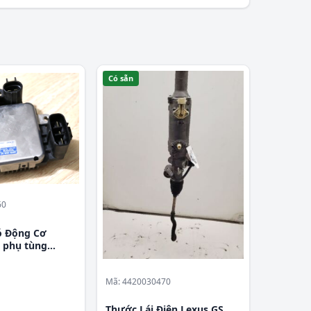
Có sẵn
60
ó Động Cơ
 phụ tùng
Mã: 4420030470
Thước Lái Điện Lexus GS