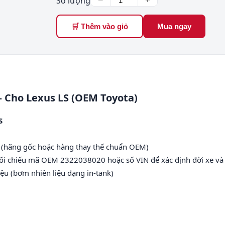
Số lượng
−
+
🛒 Thêm vào giỏ
Mua ngay
 Cho Lexus LS (OEM Toyota)
S
 (hãng gốc hoặc hàng thay thế chuẩn OEM)
đối chiếu mã OEM 2322038020 hoặc số VIN để xác định đời xe và 
iệu (bơm nhiên liệu dạng in-tank)