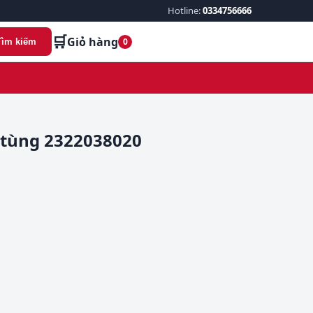
Hotline:
0334756666
🛒
Giỏ hàng
0
Tìm kiếm
 tùng 2322038020