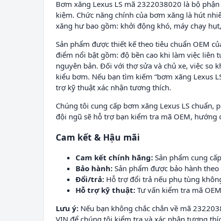
Bơm xăng Lexus LS mã 2322038020 là bộ phận th
kiệm. Chức năng chính của bơm xăng là hút nhiên
xăng hư bao gồm: khởi động khó, máy chạy hụt, gi
Sản phẩm được thiết kế theo tiêu chuẩn OEM của 
điểm nổi bật gồm: độ bền cao khi làm việc liên 
nguyên bản. Đối với thợ sửa và chủ xe, việc so
kiểu bơm. Nếu bạn tìm kiếm “bơm xăng Lexus L
trợ kỹ thuật xác nhận tương thích.
Chúng tôi cung cấp bơm xăng Lexus LS chuẩn, ph
đội ngũ sẽ hỗ trợ bạn kiểm tra mã OEM, hướng d
Cam kết & Hậu mãi
Cam kết chính hãng:
Sản phẩm cung cấp 
Bảo hành:
Sản phẩm được bảo hành theo chí
Đổi/trả:
Hỗ trợ đổi trả nếu phụ tùng không
Hỗ trợ kỹ thuật:
Tư vấn kiểm tra mã OEM 
Lưu ý:
Nếu bạn không chắc chắn về mã 23220380
VIN để chúng tôi kiểm tra và xác nhận tương thíc