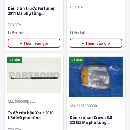
TOYOTA
Đèn trần trước Fortuner
2011 Mã phụ tùng
812600K010E1
TOYOTA
Liên hệ
Liên hệ
+ Thêm vào giỏ
+ Thêm vào giỏ
Có sẵn
Có sẵn
Mã: 689500D022
Mã: 8162130390
Ty đỡ cửa hậu Yaris 2010
Đèn xi nhan Crown 3.0
USA Mã phụ tùng
JZS155 Mã phụ tùng
689500D022
8162130390
TOYOTA