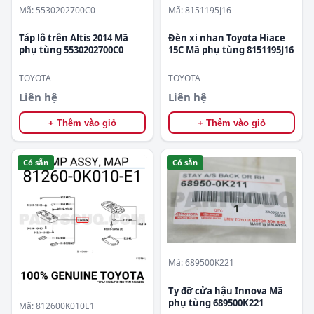
Mã: 5530202700C0
Mã: 8151195J16
Táp lô trên Altis 2014 Mã
Đèn xi nhan Toyota Hiace
phụ tùng 5530202700C0
15C Mã phụ tùng 8151195J16
TOYOTA
TOYOTA
Liên hệ
Liên hệ
+ Thêm vào giỏ
+ Thêm vào giỏ
Có sẵn
Có sẵn
Mã: 689500K221
Ty đỡ cửa hậu Innova Mã
phụ tùng 689500K221
Mã: 812600K010E1