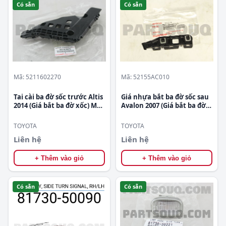
Có sẵn
Có sẵn
Mã: 5211602270
Mã: 52155AC010
Tai cài ba đờ sốc trước Altis
Giá nhựa bắt ba đờ sốc sau
2014 (Giá bắt ba đờ xốc) Mã
Avalon 2007 (Giá bắt ba đờ
phụ tùng 5211602270
xốc) Mã phụ tùng
52155AC010
TOYOTA
TOYOTA
Liên hệ
Liên hệ
+ Thêm vào giỏ
+ Thêm vào giỏ
Có sẵn
Có sẵn