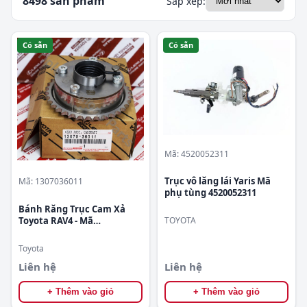
8498 sản phẩm
Sắp xếp:
Có sẵn
Có sẵn
Mã: 4520052311
Trục vô lăng lái Yaris Mã
Mã: 1307036011
phụ tùng 4520052311
Bánh Răng Trục Cam Xả
TOYOTA
Toyota RAV4 - Mã
1307036011
Toyota
Liên hệ
Liên hệ
+ Thêm vào giỏ
+ Thêm vào giỏ