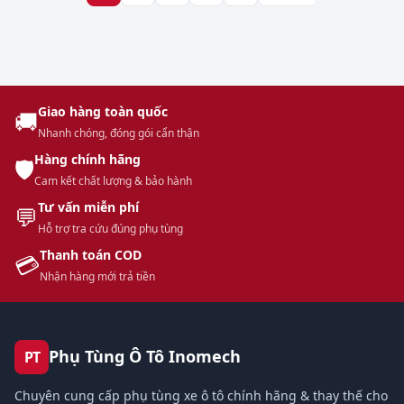
Giao hàng toàn quốc
🚚
Nhanh chóng, đóng gói cẩn thận
Hàng chính hãng
🛡️
Cam kết chất lượng & bảo hành
Tư vấn miễn phí
💬
Hỗ trợ tra cứu đúng phụ tùng
Thanh toán COD
💳
Nhận hàng mới trả tiền
Phụ Tùng Ô Tô Inomech
PT
Chuyên cung cấp phụ tùng xe ô tô chính hãng & thay thế cho