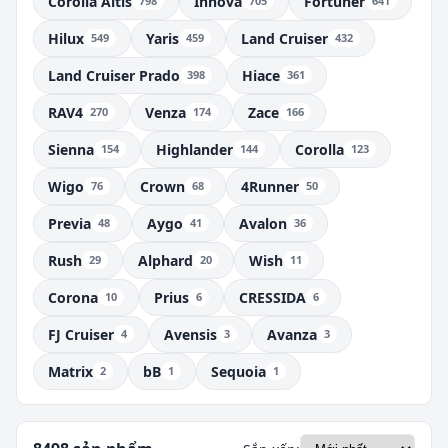
Corolla Altis
Innova
Fortuner
798
705
641
Mercedes-Benz
Hilux
Yaris
Land Cruiser
549
459
432
Mitsubishi
Land Cruiser Prado
Hiace
398
361
Nissan
RAV4
Venza
Zace
270
174
166
Peugeot
Sienna
Highlander
Corolla
154
144
123
SsangYong
Wigo
Crown
4Runner
76
68
50
Suzuki
Previa
Aygo
Avalon
48
41
36
Toyota
Rush
Alphard
Wish
29
20
11
Volkswagen
Corona
Prius
CRESSIDA
10
6
6
Volvo
FJ Cruiser
Avensis
Avanza
4
3
3
Subaru
Matrix
bB
Sequoia
2
1
1
Samsung