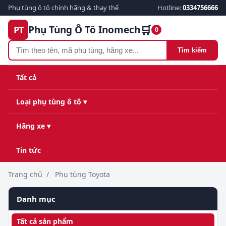
Phụ tùng ô tô chính hãng & thay thế
Hotline:
0334756666
🛒
Phụ Tùng Ô Tô Inomech
PT
0
Tìm kiếm
Tất cả
Loại phụ tùng ô tô ▾
Hãng xe ▾
Tin tức
Trang chủ
/
Phụ tùng Toyota
Danh mục
Tất cả sản phẩm