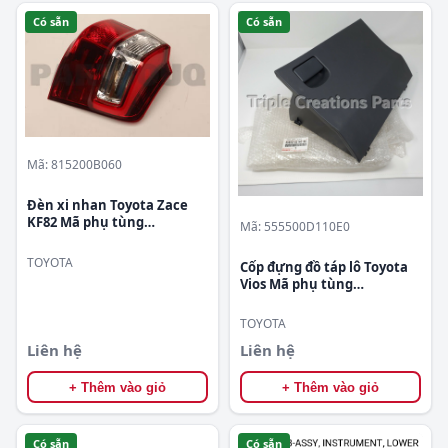
Có sẵn
Có sẵn
Mã: 815200B060
Đèn xi nhan Toyota Zace
KF82 Mã phụ tùng
Mã: 555500D110E0
815200B060
TOYOTA
Cốp đựng đồ táp lô Toyota
Vios Mã phụ tùng
555500D110E0
TOYOTA
Liên hệ
Liên hệ
+ Thêm vào giỏ
+ Thêm vào giỏ
Có sẵn
Có sẵn