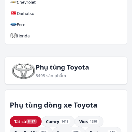
Chevrolet
Daihatsu
Ford
Honda
Hyundai
Isuzu
Phụ tùng Toyota
Kia
8498 sản phẩm
Land Rover
Lexus
Phụ tùng dòng xe Toyota
Daewoo
Tháo xe
Tất cả
Camry
Vios
8497
1418
1290
Mazda