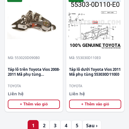
Mã: 553020D090B0
Mã: 553030D110E0
Táp lô trên Toyota Vios 2008-
Táp lô dưới Toyota Vios 2011
2011 Mã phụ tùng
Mã phụ tùng 553030D110E0
553020D090B0
TOYOTA
TOYOTA
Liên hệ
Liên hệ
+ Thêm vào giỏ
+ Thêm vào giỏ
1
2
3
4
5
Sau ›