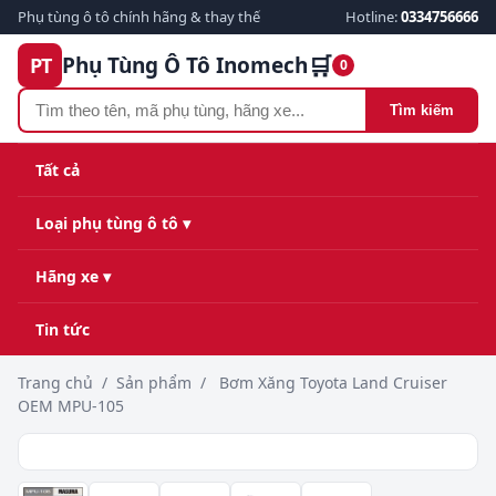
Phụ tùng ô tô chính hãng & thay thế
Hotline:
0334756666
🛒
Phụ Tùng Ô Tô Inomech
PT
0
Tìm kiếm
Tất cả
Loại phụ tùng ô tô ▾
Hãng xe ▾
Tin tức
Trang chủ
/
Sản phẩm
/
Bơm Xăng Toyota Land Cruiser
OEM MPU-105