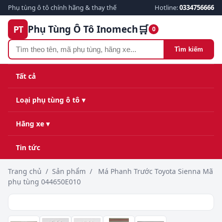
Phụ tùng ô tô chính hãng & thay thế
Hotline:
0334756666
🛒
Phụ Tùng Ô Tô Inomech
PT
0
Tìm kiếm
Tất cả
Loại phụ tùng ô tô ▾
Hãng xe ▾
Tin tức
Trang chủ
/
Sản phẩm
/
Má Phanh Trước Toyota Sienna Mã
phụ tùng 044650E010