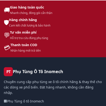
Giao hàng toàn quốc
🚚
Nhanh chóng, đóng gói cẩn thận
Hàng chính hãng
🛡️
Cam kết chất lượng & bảo hành
Tư vấn miễn phí
💬
Hỗ trợ tra cứu đúng phụ tùng
Thanh toán COD
💳
Nhận hàng mới trả tiền
Phụ Tùng Ô Tô Inomech
PT
Chuyên cung cấp phụ tùng xe ô tô chính hãng & thay thế cho
các dòng xe phổ biến. Đặt hàng nhanh, không cần đăng
nhập.
🏢
Phụ Tùng ô tô Inomech