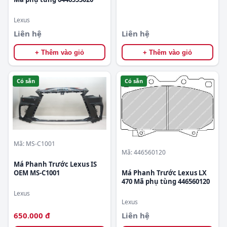
Lexus
Liên hệ
Liên hệ
+ Thêm vào giỏ
+ Thêm vào giỏ
Có sẵn
Có sẵn
Mã: MS-C1001
Mã: 446560120
Má Phanh Trước Lexus IS
OEM MS-C1001
Má Phanh Trước Lexus LX
470 Mã phụ tùng 446560120
Lexus
Lexus
650.000 đ
Liên hệ