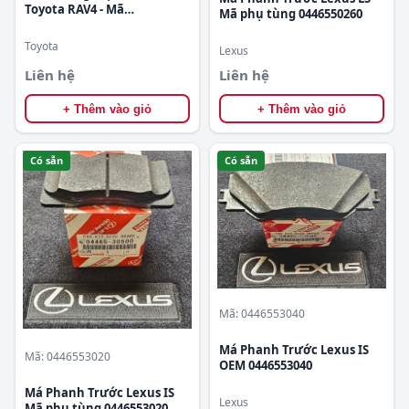
Toyota RAV4 - Mã
Mã phụ tùng 0446550260
1307036011
Toyota
Lexus
Liên hệ
Liên hệ
+ Thêm vào giỏ
+ Thêm vào giỏ
Có sẵn
Có sẵn
Mã: 0446553040
Má Phanh Trước Lexus IS
Mã: 0446553020
OEM 0446553040
Má Phanh Trước Lexus IS
Lexus
Mã phụ tùng 0446553020