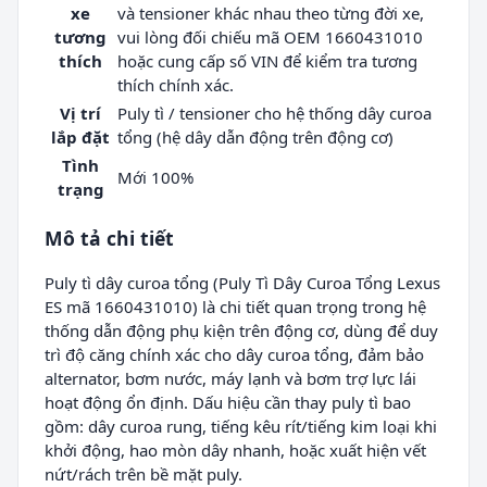
xe
và tensioner khác nhau theo từng đời xe,
tương
vui lòng đối chiếu mã OEM 1660431010
thích
hoặc cung cấp số VIN để kiểm tra tương
thích chính xác.
Vị trí
Puly tì / tensioner cho hệ thống dây curoa
lắp đặt
tổng (hệ dây dẫn động trên động cơ)
Tình
Mới 100%
trạng
Mô tả chi tiết
Puly tì dây curoa tổng (Puly Tì Dây Curoa Tổng Lexus
ES mã 1660431010) là chi tiết quan trọng trong hệ
thống dẫn động phụ kiện trên động cơ, dùng để duy
trì độ căng chính xác cho dây curoa tổng, đảm bảo
alternator, bơm nước, máy lạnh và bơm trợ lực lái
hoạt động ổn định. Dấu hiệu cần thay puly tì bao
gồm: dây curoa rung, tiếng kêu rít/tiếng kim loại khi
khởi động, hao mòn dây nhanh, hoặc xuất hiện vết
nứt/rách trên bề mặt puly.