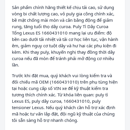
Sản phẩm chính hãng thiết kế chịu tải cao, sử dụng
vòng bi chất lượng cao, vỏ puly gia công chính xác,
bề mặt chống mài mòn và cân bằng động để giảm
rung, tăng tuổi thọ dây curoa. Puly Tì Dây Curoa
Tổng Lexus ES 1660431010 mang lại ưu điểm: độ
bền cao dưới tải nhiệt và tải cơ học liên tục, vận hành
êm, giảm nguy cơ tuột dây và hư hại các phụ kiện đi
kèm. Khi thay puly, khuyến nghị thay đồng thời dây
curoa nếu đã mòn để tránh phải mở động cơ nhiều
lần.
Trước khi đặt mua, quý khách vui lòng kiểm tra và
đối chiếu mã OEM (1660431010) trên phụ tùng hiện
tại hoặc cung cấp số VIN xe để kỹ thuật kiểm tra
tương thích chính xác. Từ khóa liên quan: puly tì
Lexus ES, puly dây curoa, 1660431010, puly
tensioner Lexus. Nếu quý khách cần hỗ trợ xác định
mã hoặc tư vấn lắp đặt, đội ngũ kỹ thuật của chúng
tôi sẵn sàng hỗ trợ nhanh chóng.