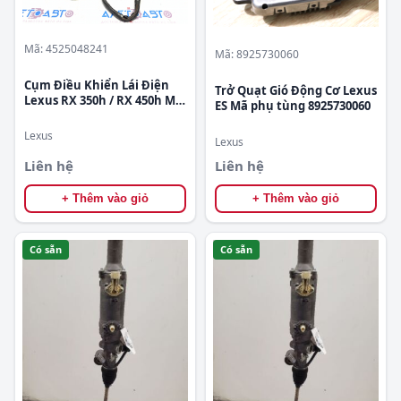
Mã: 4525048241
Mã: 8925730060
Cụm Điều Khiển Lái Điện
Trở Quạt Gió Động Cơ Lexus
Lexus RX 350h / RX 450h Mã
ES Mã phụ tùng 8925730060
phụ tùng 4525048241
Lexus
Lexus
Liên hệ
Liên hệ
+ Thêm vào giỏ
+ Thêm vào giỏ
Có sẵn
Có sẵn