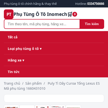
Phụ tùng ô tô chính hãng & thay thế
Hotline:
0334756666
🛒
Phụ Tùng Ô Tô Inomech
PT
0
Tìm kiếm
Tất cả
Loại phụ tùng ô tô ▾
Hãng xe ▾
Tin tức
Trang chủ
/
Sản phẩm
/
Puly Tì Dây Curoa Tổng Lexus ES
Mã phụ tùng 1660431010