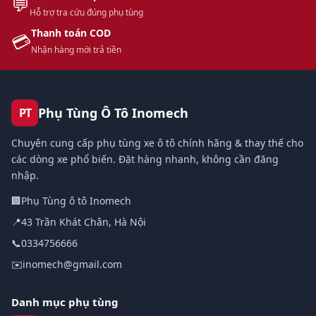
💬
Hỗ trợ tra cứu đúng phụ tùng
Thanh toán COD
💳
Nhận hàng mới trả tiền
Phụ Tùng Ô Tô Inomech
PT
Chuyên cung cấp phụ tùng xe ô tô chính hãng & thay thế cho
các dòng xe phổ biến. Đặt hàng nhanh, không cần đăng
nhập.
🏢
Phụ Tùng ô tô Inomech
📍
43 Trần Khát Chân, Hà Nội
📞
0334756666
✉️
inomech@gmail.com
Danh mục phụ tùng