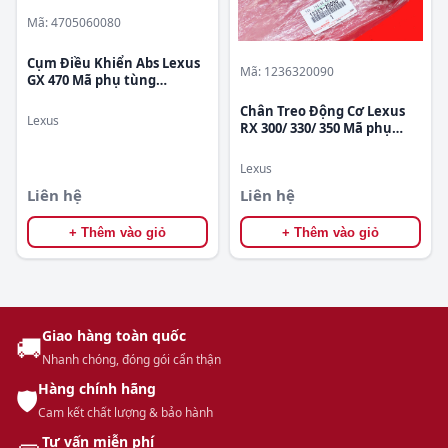
Mã: 4705060080
Cụm Điều Khiển Abs Lexus
Mã: 1236320090
GX 470 Mã phụ tùng
4705060080
Chân Treo Động Cơ Lexus
Lexus
RX 300/ 330/ 350 Mã phụ
tùng 1236320090
Lexus
Liên hệ
Liên hệ
+ Thêm vào giỏ
+ Thêm vào giỏ
Giao hàng toàn quốc
🚚
Nhanh chóng, đóng gói cẩn thận
Hàng chính hãng
🛡️
Cam kết chất lượng & bảo hành
Tư vấn miễn phí