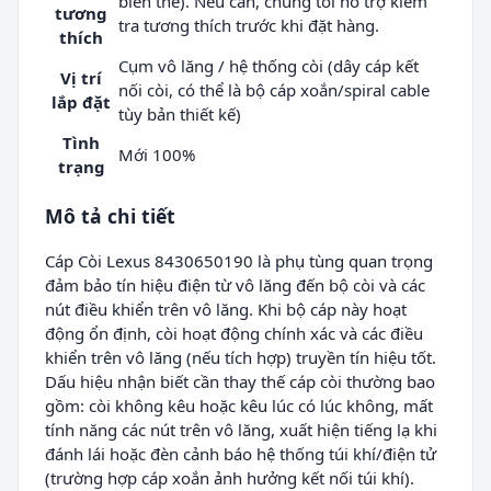
biến thể). Nếu cần, chúng tôi hỗ trợ kiểm
tương
tra tương thích trước khi đặt hàng.
thích
Cụm vô lăng / hệ thống còi (dây cáp kết
Vị trí
nối còi, có thể là bộ cáp xoắn/spiral cable
lắp đặt
tùy bản thiết kế)
Tình
Mới 100%
trạng
Mô tả chi tiết
Cáp Còi Lexus 8430650190 là phụ tùng quan trọng
đảm bảo tín hiệu điện từ vô lăng đến bộ còi và các
nút điều khiển trên vô lăng. Khi bộ cáp này hoạt
động ổn định, còi hoạt động chính xác và các điều
khiển trên vô lăng (nếu tích hợp) truyền tín hiệu tốt.
Dấu hiệu nhận biết cần thay thế cáp còi thường bao
gồm: còi không kêu hoặc kêu lúc có lúc không, mất
tính năng các nút trên vô lăng, xuất hiện tiếng lạ khi
đánh lái hoặc đèn cảnh báo hệ thống túi khí/điện tử
(trường hợp cáp xoắn ảnh hưởng kết nối túi khí).