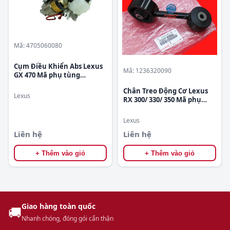
Mã: 4705060080
Cụm Điều Khiển Abs Lexus
Mã: 1236320090
GX 470 Mã phụ tùng
4705060080
Chân Treo Động Cơ Lexus
Lexus
RX 300/ 330/ 350 Mã phụ
tùng 1236320090
Lexus
Liên hệ
Liên hệ
+ Thêm vào giỏ
+ Thêm vào giỏ
Giao hàng toàn quốc
🚚
Nhanh chóng, đóng gói cẩn thận