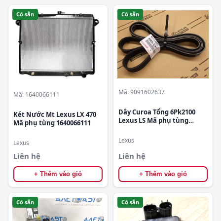
Có sẵn
Có sẵn
Mã: 9091602637
Mã: 1640066111
Dây Curoa Tổng 6Pk2100
Két Nước Mt Lexus LX 470
Lexus LS Mã phụ tùng
Mã phụ tùng 1640066111
9091602637
Lexus
Lexus
Liên hệ
Liên hệ
+ Thêm vào giỏ
+ Thêm vào giỏ
Có sẵn
Có sẵn