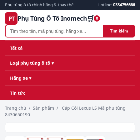
Phụ tùng ô tô chính hãng & thay thế
Hotline:
0334756666
🛒
Phụ Tùng Ô Tô Inomech
PT
0
Tìm kiếm
Tất cả
Loại phụ tùng ô tô ▾
Hãng xe ▾
Tin tức
Trang chủ
/
Sản phẩm
/
Cáp Còi Lexus LS Mã phụ tùng
8430650190