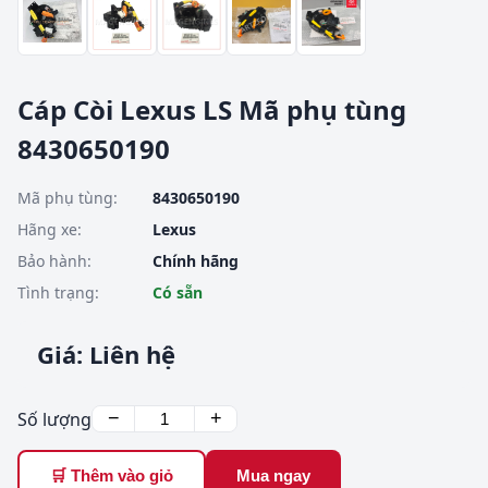
Cáp Còi Lexus LS Mã phụ tùng
8430650190
Mã phụ tùng:
8430650190
Hãng xe:
Lexus
Bảo hành:
Chính hãng
Tình trạng:
Có sẵn
Giá: Liên hệ
Số lượng
−
+
🛒 Thêm vào giỏ
Mua ngay