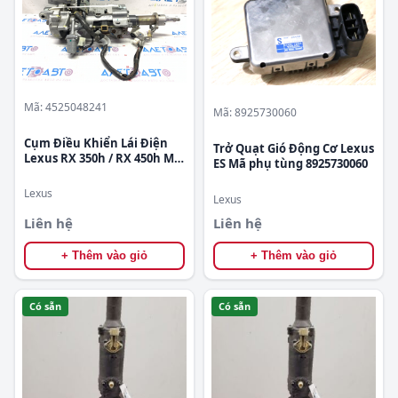
Mã: 4525048241
Mã: 8925730060
Cụm Điều Khiển Lái Điện
Trở Quạt Gió Động Cơ Lexus
Lexus RX 350h / RX 450h Mã
ES Mã phụ tùng 8925730060
phụ tùng 4525048241
Lexus
Lexus
Liên hệ
Liên hệ
+ Thêm vào giỏ
+ Thêm vào giỏ
Có sẵn
Có sẵn