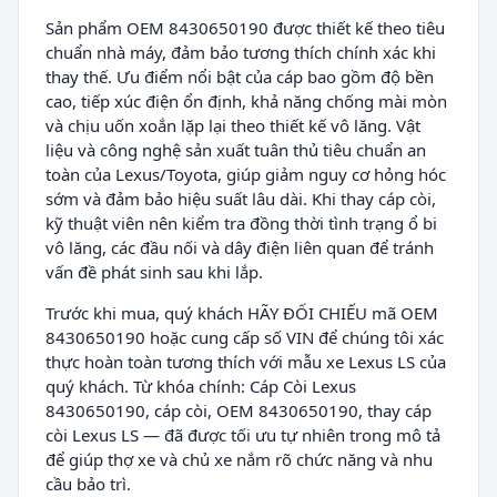
Sản phẩm OEM 8430650190 được thiết kế theo tiêu
chuẩn nhà máy, đảm bảo tương thích chính xác khi
thay thế. Ưu điểm nổi bật của cáp bao gồm độ bền
cao, tiếp xúc điện ổn định, khả năng chống mài mòn
và chịu uốn xoắn lặp lại theo thiết kế vô lăng. Vật
liệu và công nghệ sản xuất tuân thủ tiêu chuẩn an
toàn của Lexus/Toyota, giúp giảm nguy cơ hỏng hóc
sớm và đảm bảo hiệu suất lâu dài. Khi thay cáp còi,
kỹ thuật viên nên kiểm tra đồng thời tình trạng ổ bi
vô lăng, các đầu nối và dây điện liên quan để tránh
vấn đề phát sinh sau khi lắp.
Trước khi mua, quý khách HÃY ĐỐI CHIẾU mã OEM
8430650190 hoặc cung cấp số VIN để chúng tôi xác
thực hoàn toàn tương thích với mẫu xe Lexus LS của
quý khách. Từ khóa chính: Cáp Còi Lexus
8430650190, cáp còi, OEM 8430650190, thay cáp
còi Lexus LS — đã được tối ưu tự nhiên trong mô tả
để giúp thợ xe và chủ xe nắm rõ chức năng và nhu
cầu bảo trì.