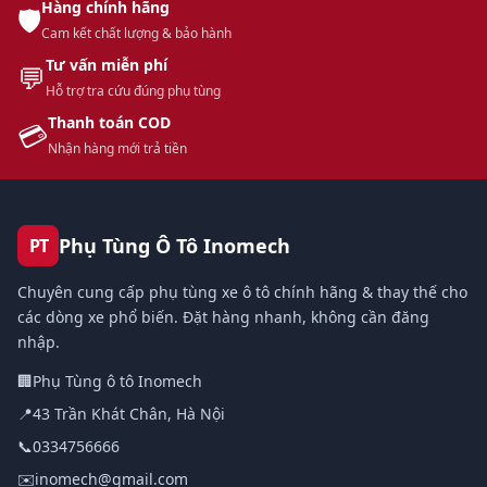
Hàng chính hãng
🛡️
Cam kết chất lượng & bảo hành
Tư vấn miễn phí
💬
Hỗ trợ tra cứu đúng phụ tùng
Thanh toán COD
💳
Nhận hàng mới trả tiền
Phụ Tùng Ô Tô Inomech
PT
Chuyên cung cấp phụ tùng xe ô tô chính hãng & thay thế cho
các dòng xe phổ biến. Đặt hàng nhanh, không cần đăng
nhập.
🏢
Phụ Tùng ô tô Inomech
📍
43 Trần Khát Chân, Hà Nội
📞
0334756666
✉️
inomech@gmail.com