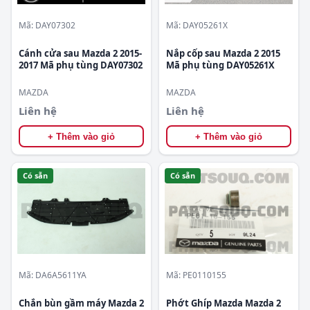
Mã: DAY07302
Mã: DAY05261X
Cánh cửa sau Mazda 2 2015-
Nắp cốp sau Mazda 2 2015
2017 Mã phụ tùng DAY07302
Mã phụ tùng DAY05261X
MAZDA
MAZDA
Liên hệ
Liên hệ
+ Thêm vào giỏ
+ Thêm vào giỏ
Có sẵn
Có sẵn
Mã: DA6A5611YA
Mã: PE0110155
Chắn bùn gầm máy Mazda 2
Phớt Ghíp Mazda Mazda 2