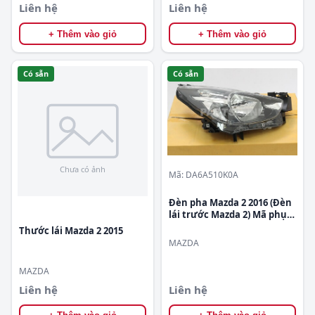
Liên hệ
Liên hệ
+ Thêm vào giỏ
+ Thêm vào giỏ
Có sẵn
Có sẵn
Mã: DA6A510K0A
Đèn pha Mazda 2 2016 (Đèn
lái trước Mazda 2) Mã phụ
tùng DA6A510K0A
Thước lái Mazda 2 2015
MAZDA
MAZDA
Liên hệ
Liên hệ