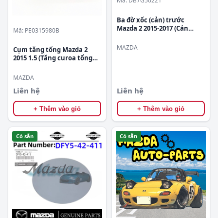
Mã: DB7G50221
Ba đờ xốc (cản) trước
Mazda 2 2015-2017 (Cản
Mã: PE0315980B
trước Mazda 2) Mã phụ
tùng DB7G50221
MAZDA
Cụm tăng tổng Mazda 2
2015 1.5 (Tăng curoa tổng
Mazda) Mã phụ tùng
PE0315980B
MAZDA
Liên hệ
Liên hệ
+ Thêm vào giỏ
+ Thêm vào giỏ
Có sẵn
Có sẵn