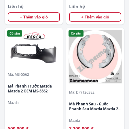
Liên hệ
Liên hệ
+ Thêm vào giỏ
+ Thêm vào giỏ
Có sẵn
Có sẵn
Mã: MS-5562
Má Phanh Trước Mazda
Mazda 2 OEM MS-5562
Mã: DFY12638Z
Mazda
Má Phanh Sau - Guốc
Phanh Sau Mazda Mazda 2
OEM DFY12638Z
Mazda
500.000 đ
2.200.000 đ