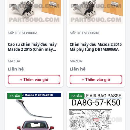
Mã: DB1M39060A
Mã: DB1M39060A
Cao su chân máy đầu máy
Chân máy dầu Mazda 2 2015
Mazda 2 2015 (Chân máy
Mã phụ tùng DB1M39060A
dầu Mazda 2 2015) Mã phụ
tùng DB1M39060A
MAZDA
MAZDA
Liên hệ
Liên hệ
+ Thêm vào giỏ
+ Thêm vào giỏ
Có sẵn
Có sẵn