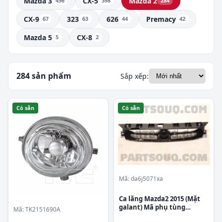
Mazda 3
CX-5
Mazda 2
456
398
284
Mercedes-Benz
CX-9
323
626
Premacy
67
63
44
42
Mitsubishi
Mazda 5
CX-8
5
2
Nissan
Peugeot
284 sản phẩm
Sắp xếp:
SsangYong
Suzuki
Có sẵn
Có sẵn
Toyota
Volkswagen
Volvo
Subaru
Mã: da6j5071xa
Samsung
Ca lăng Mazda2 2015 (Mặt
galant) Mã phụ tùng
Mã: TK2151690A
da6j5071xa