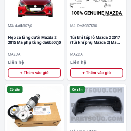
Mã: da6b507j0
Mã: DA8G57K50
Nẹp ca lăng dưới Mazda 2
Túi khí táp lô Mazda 2 2017
2015 Mã phụ tùng da6b507j0
(Túi khí phụ Mazda 2) Mã
phụ tùng DA8G57K50
MAZDA
MAZDA
Liên hệ
Liên hệ
+ Thêm vào giỏ
+ Thêm vào giỏ
Có sẵn
Có sẵn