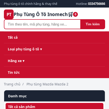
Phụ tùng ô tô chính hãng & thay thế
Hotline:
0334756666
🛒
Phụ Tùng Ô Tô Inomech
PT
0
Tìm kiếm
Tất cả
Loại phụ tùng ô tô ▾
Hãng xe ▾
Tin tức
Trang chủ
/
Phụ tùng Mazda Mazda 2
Danh mục
Tất cả sản phẩm