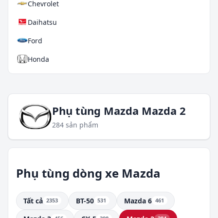
Chevrolet
Daihatsu
Ford
Honda
Hyundai
Isuzu
Phụ tùng Mazda Mazda 2
Kia
284 sản phẩm
Land Rover
Lexus
Phụ tùng dòng xe Mazda
Daewoo
Tháo xe
Tất cả
BT-50
Mazda 6
2353
531
461
Mazda