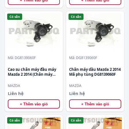
+ Thêm vào giỏ
+ Thêm vào giỏ
Có sẵn
Có sẵn
Mã: DG8139060F
Mã: DG8139060F
Cao su chân máy đầu máy
Chân máy dầu Mazda 2 2014
Mazda 2 2014 (Chân máy
Mã phụ tùng DG8139060F
dầu Mazda 2 2014) Mã phụ
tùng DG8139060F
MAZDA
MAZDA
Liên hệ
Liên hệ
+ Thêm vào giỏ
+ Thêm vào giỏ
Có sẵn
Có sẵn