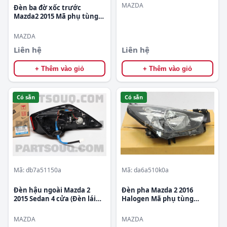
MAZDA
Đèn ba đờ xốc trước
Mazda2 2015 Mã phụ tùng
TK2151690A
MAZDA
Liên hệ
Liên hệ
+ Thêm vào giỏ
+ Thêm vào giỏ
Có sẵn
Có sẵn
Mã: db7a51150a
Mã: da6a510k0a
Đèn hậu ngoài Mazda 2
Đèn pha Mazda 2 2016
2015 Sedan 4 cửa (Đèn lái
Halogen Mã phụ tùng
sau) Mã phụ tùng
da6a510k0a
db7a51150a
MAZDA
MAZDA