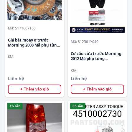
Mã: 5171607160
Giá bắt moay ơ trước
Mã: 812301Y040
Morning 2008 Mã phụ tùng
5171607160
Cơ cấu cửa trước Morning
KIA
2012 Mã phụ tùng
812301Y040
KIA
Liên hệ
Liên hệ
+ Thêm vào giỏ
+ Thêm vào giỏ
Có sẵn
Có sẵn