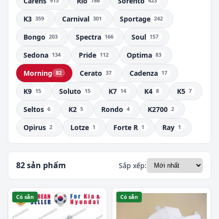
Carens
Rio
Sorento
913
786
423
Mercedes-Benz
K3
Carnival
Sportage
359
301
242
Mitsubishi
Bongo
Spectra
Soul
203
166
157
Nissan
Sedona
Pride
Optima
134
112
83
Peugeot
Morning
Cerato
Cadenza
82
37
17
SsangYong
K9
Soluto
K7
K4
K5
15
15
14
8
7
Suzuki
Seltos
K2
Rondo
K2700
6
5
4
2
Toyota
Opirus
Lotze
Forte R
Ray
2
1
1
1
Volkswagen
Volvo
82 sản phẩm
Sắp xếp:
Subaru
Samsung
Có sẵn
Có sẵn