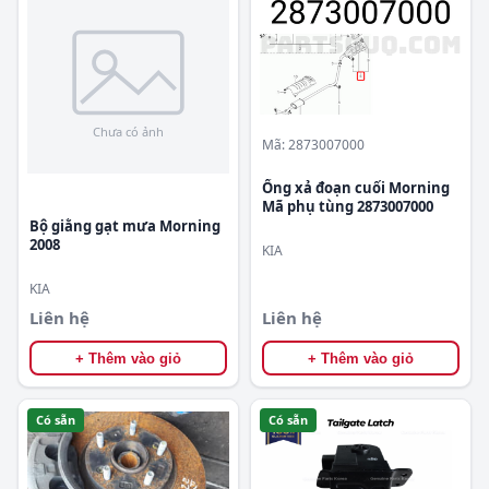
Mã: 2873007000
Ống xả đoạn cuối Morning
Mã phụ tùng 2873007000
Bộ giằng gạt mưa Morning
2008
KIA
KIA
Liên hệ
Liên hệ
+ Thêm vào giỏ
+ Thêm vào giỏ
Có sẵn
Có sẵn