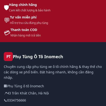
Hàng chính hãng
🛡️
Cam kết chất lượng & bảo hành
Tư vấn miễn phí
💬
Hỗ trợ tra cứu đúng phụ tùng
Thanh toán COD
💳
Nhận hàng mới trả tiền
Phụ Tùng Ô Tô Inomech
PT
Chuyên cung cấp phụ tùng xe ô tô chính hãng & thay thế cho
các dòng xe phổ biến. Đặt hàng nhanh, không cần đăng
nhập.
🏢
Phụ Tùng ô tô Inomech
📍
43 Trần Khát Chân, Hà Nội
📞
0334756666