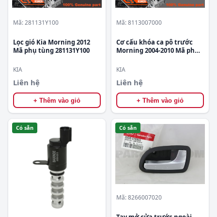
Mã: 281131Y100
Mã: 8113007000
Lọc gió Kia Morning 2012
Cơ cấu khóa ca pô trước
Mã phụ tùng 281131Y100
Morning 2004-2010 Mã phụ
tùng 8113007000
KIA
KIA
Liên hệ
Liên hệ
+ Thêm vào giỏ
+ Thêm vào giỏ
Có sẵn
Có sẵn
Mã: 8266007020
Tay mở cửa trước ngoài