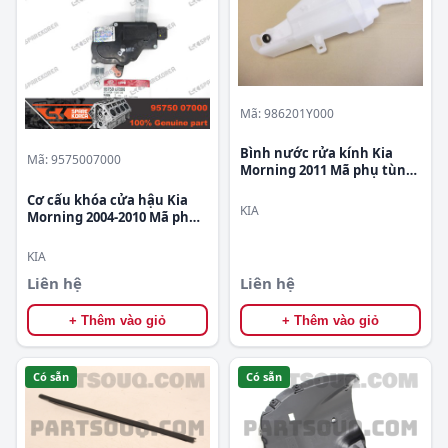
Mã: 986201Y000
Bình nước rửa kính Kia
Mã: 9575007000
Morning 2011 Mã phụ tùng
986201Y000
Cơ cấu khóa cửa hậu Kia
KIA
Morning 2004-2010 Mã phụ
tùng 9575007000
KIA
Liên hệ
Liên hệ
+ Thêm vào giỏ
+ Thêm vào giỏ
Có sẵn
Có sẵn