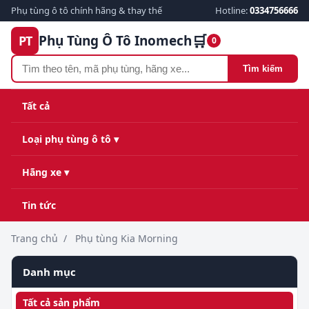
Phụ tùng ô tô chính hãng & thay thế
Hotline:
0334756666
🛒
Phụ Tùng Ô Tô Inomech
PT
0
Tìm kiếm
Tất cả
Loại phụ tùng ô tô ▾
Hãng xe ▾
Tin tức
Trang chủ
/
Phụ tùng Kia Morning
Danh mục
Tất cả sản phẩm