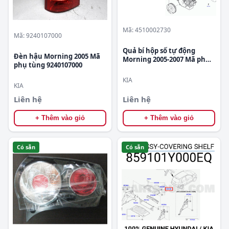
Mã: 4510002730
Mã: 9240107000
Quả bí hộp số tự động
Đèn hậu Morning 2005 Mã
Morning 2005-2007 Mã phụ
phụ tùng 9240107000
tùng 4510002730
KIA
KIA
Liên hệ
Liên hệ
+ Thêm vào giỏ
+ Thêm vào giỏ
Có sẵn
Có sẵn