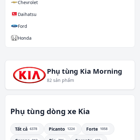
Chevrolet
Daihatsu
Ford
Honda
Hyundai
Isuzu
Phụ tùng Kia Morning
Kia
82 sản phẩm
Land Rover
Lexus
Phụ tùng dòng xe Kia
Daewoo
Tháo xe
Tất cả
Picanto
Forte
6378
1224
1058
Mazda