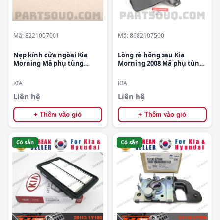
Mã: 8221007001
Mã: 8682107500
Nẹp kính cửa ngòai Kia
Lòng rè hông sau Kia
Morning Mã phụ tùng
Morning 2008 Mã phụ tùng
8221007001
8682107500
KIA
KIA
Liên hệ
Liên hệ
+ Thêm vào giỏ
+ Thêm vào giỏ
Có sẵn
Có sẵn