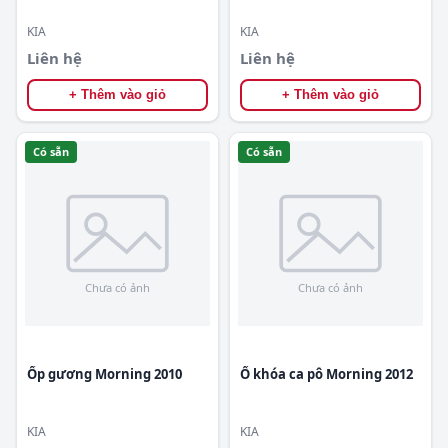
tùng 865501Y000
7938007000
KIA
KIA
Liên hệ
Liên hệ
+ Thêm vào giỏ
+ Thêm vào giỏ
Có sẵn
Có sẵn
Ốp gương Morning 2010
Ổ khóa ca pô Morning 2012
KIA
KIA