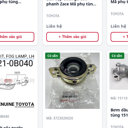
Mã phụ
phụ tùng
phanh Zace Mã phụ tùng
060
781020B060-313010B041-
TOYOTA
471010B050
TOYOTA
Liên hệ
Liên hệ
Thêm vào giỏ
+ Thêm vào giỏ
+ 
Có sẵn
Có sẵn
Mã: 15110
Bơm dầu 
tùng 15
0B040
Mã: 3723026020
TOYOTA
ờ xốc trước