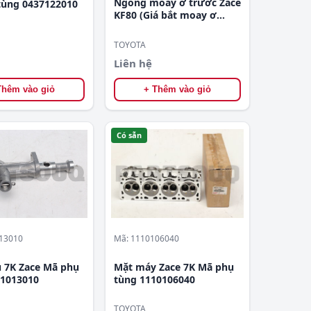
Ngõng moay ơ trước Zace
 tùng 0437122010
KF80 (Giá bắt moay ơ
trước Zace KF80) Mã phụ
tùng 4321128021
TOYOTA
Liên hệ
Thêm vào giỏ
+ Thêm vào giỏ
Có sẵn
13010
Mã: 1110106040
7K Zace Mã phụ
Mặt máy Zace 7K Mã phụ
11013010
tùng 1110106040
TOYOTA