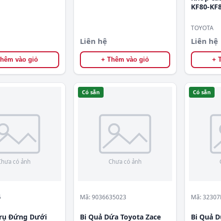
KF80-KF8
4520638
TOYOTA
Liên hệ
Liên hệ
Thêm vào giỏ
+ Thêm vào giỏ
+ 
Có sẵn
Có sẵn
5
Mã: 9036635023
Mã: 32307
Trụ Đứng Dưới
Bi Quả Dứa Toyota Zace
Bi Quả D