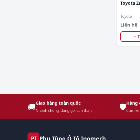
Toyota Z
Toyota
Liên hệ
+ 
Giao hàng toàn quốc
Hàng 
🚚
🛡️
Nhanh chóng, đóng gói cẩn thận
Cam kết
Phụ Tùng Ô Tô Inomech
PT