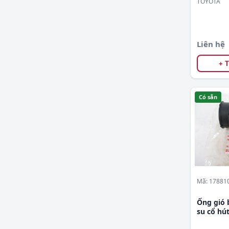
TOYOTA
Liên hệ
+ 
Có sẵn
Mã: 17881
Ống gió 
su cổ hút
tùng 17