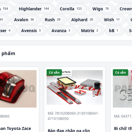
a
Highlander
Corolla
Wigo
Crow
154
144
123
76
Avalon
Rush
Alphard
Wish
41
36
29
20
11
iser
Avensis
Avanza
Matrix
bB
S
4
3
3
2
1
n phẩm
Có sẵn
Có sẵn
Mã: 781020B060-313010B041-
Mã: 04371
0B060
471010B050
Bi chữ t
han Toyota Zace
Bàn đạp chân ga côn