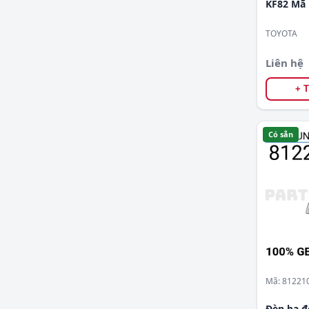
KF82 Mã 
815200B
Kia
TOYOTA
Land Rover
Liên hệ
Lexus
+ 
Daewoo
Tháo xe
Có sẵn
Mazda
Mercedes-Benz
Mitsubishi
Nissan
Peugeot
Mã: 81221
SsangYong
Đèn ba đ