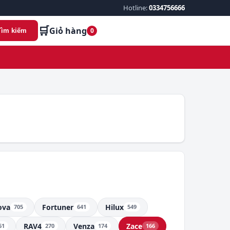
Hotline:
0334756666
🛒
Giỏ hàng
0
Tìm kiếm
ova
Fortuner
Hilux
705
641
549
RAV4
Venza
Zace
61
270
174
166