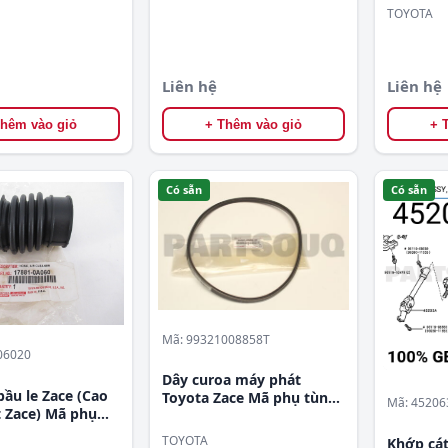
TOYOTA
Liên hệ
Liên hệ
Thêm vào giỏ
+ Thêm vào giỏ
+ 
Có sẵn
Có sẵn
Mã: 99321008858T
06020
Dây curoa máy phát
bầu le Zace (Cao
Toyota Zace Mã phụ tùng
Mã: 45206
 Zace) Mã phụ
99321008858T
88106020
TOYOTA
Khớp cát