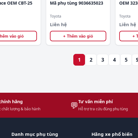
ace OEM CBT-25
Mã phụ tùng 9036635023
OEM 323
Toyota
Toyota
Liên hệ
Liên hệ
Thêm vào giỏ
+ Thêm vào giỏ
+ 
1
2
3
4
5
chính hãng
Tư vấn miễn phí
💬
 chất lượng & bảo hành
Hỗ trợ tra cứu đúng phụ tùng
Danh mục phụ tùng
Hãng xe phổ biến