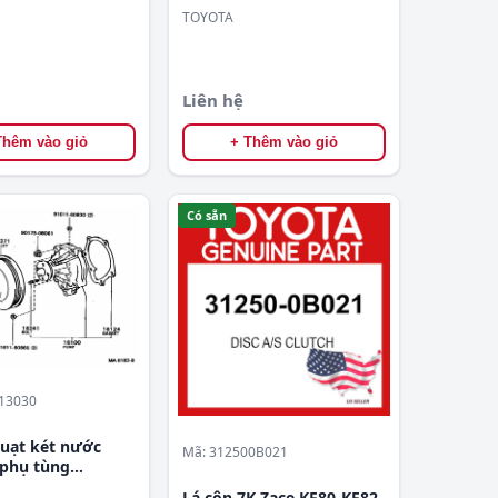
TOYOTA
Liên hệ
Thêm vào giỏ
+ Thêm vào giỏ
Có sẵn
13030
uạt két nước
Mã: 312500B021
phụ tùng
030
Lá côn 7K Zace KF80-KF82