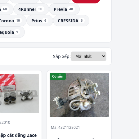
n
4Runner
Previa
68
50
48
Corona
Prius
CRESSIDA
10
6
6
equoia
1
Sắp xếp:
Có sẵn
22010
Mã: 4321128021
hập cát đăng Zace