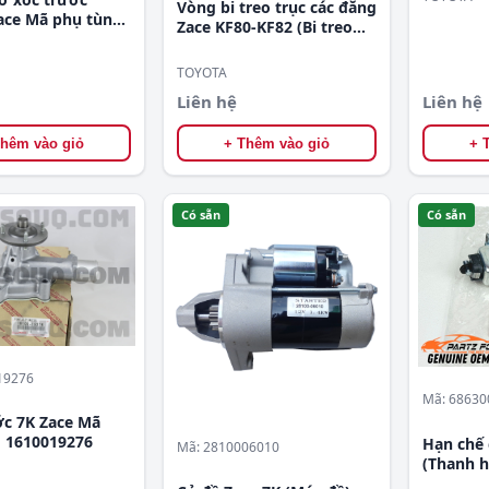
Vòng bi treo trục các đăng
ce Mã phụ tùng
Zace KF80-KF82 (Bi treo
040
các đăng) Mã phụ tùng
3723026020
TOYOTA
Liên hệ
Liên hệ
Thêm vào giỏ
+ Thêm vào giỏ
+ 
Có sẵn
Có sẵn
19276
Mã: 6863
 7K Zace Mã
ng 1610019276
Hạn chế 
Mã: 2810006010
(Thanh h
phụ tù