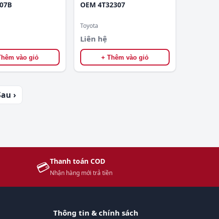
07B
OEM 4T32307
Toyota
Liên hệ
Thêm vào giỏ
+ Thêm vào giỏ
Sau ›
Thanh toán COD
💳
Nhận hàng mới trả tiền
Thông tin & chính sách