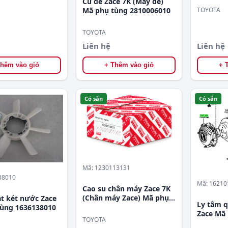
Củ đề Zace 7K (Máy đề)
TOYOTA
Mã phụ tùng 2810006010
TOYOTA
Liên hệ
Liên hệ
Thêm vào giỏ
+ Thêm vào giỏ
+ 
Có sẵn
Có sẵn
Mã: 1230113131
38010
Mã: 16210
Cao su chân máy Zace 7K
(Chân máy Zace) Mã phụ
t két nước Zace
Ly tâm q
tùng 1230113131
tùng 1636138010
Zace Mã 
TOYOTA
1621013