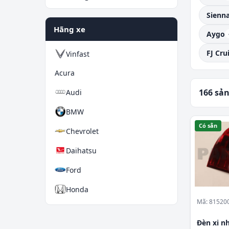
Sienn
Hãng xe
Aygo
FJ Cru
Vinfast
Acura
166 sả
Audi
BMW
Có sẵn
Chevrolet
Daihatsu
Ford
Honda
Mã: 81520
Hyundai
Đèn xi n
Isuzu