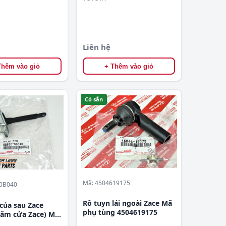
Liên hệ
Thêm vào giỏ
+ Thêm vào giỏ
Có sẵn
Mã: 4504619175
00B040
Rô tuyn lái ngoài Zace Mã
của sau Zace
phụ tùng 4504619175
ãm cửa Zace) Mã
ng 686300B040