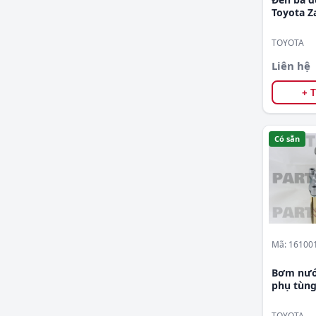
Suzuki
Toyota Za
812210B
Toyota
TOYOTA
Volkswagen
Liên hệ
Volvo
+ 
Subaru
Samsung
Có sẵn
Mã: 16100
Bơm nước
phụ tù
TOYOTA