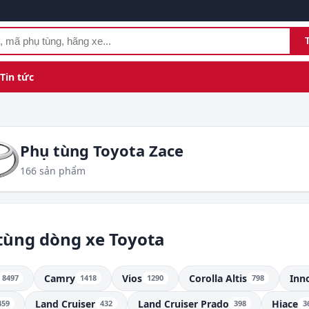
Tin tức
Phụ tùng Toyota Zace
166 sản phẩm
tùng dòng xe Toyota
Camry
Vios
Corolla Altis
Inn
8497
1418
1290
798
Land Cruiser
Land Cruiser Prado
Hiace
459
432
398
3