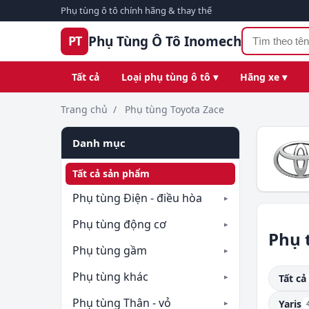
Phụ tùng ô tô chính hãng & thay thế
Phụ Tùng Ô Tô Inomech
PT
Tất cả
Loại phụ tùng ô tô ▾
Hãng xe ▾
Trang chủ
/
Phụ tùng Toyota Zace
Danh mục
Tất cả sản phẩm
Phụ tùng Điện - điều hòa
Phụ tùng động cơ
Phụ 
Phụ tùng gầm
Phụ tùng khác
Tất cả
Phụ tùng Thân - vỏ
Yaris